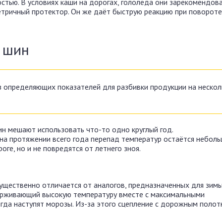
тью. В условиях каши на дорогах, гололёда они зарекомендова
тричный протектор. Он же даёт быструю реакцию при повороте 
х шин
з определяющих показателей для разбивки продукции на нескол
н мешают использовать что-то одно круглый год.
 на протяжении всего года перепад температур остаётся неболь
ге, но и не повредятся от летнего зноя.
существенно отличается от аналогов, предназначенных для зимы
держивающий высокую температуру вместе с максимальными
огда наступят морозы. Из-за этого сцепление с дорожным поло