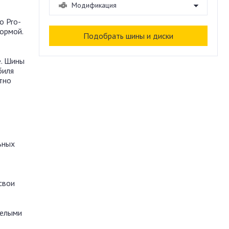
o Pro-
ормой.
e. Шины
биля
тно
ьных
свои
нелыми