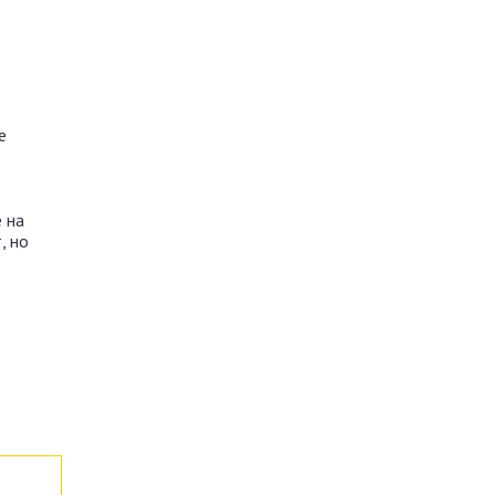
е
 на
, но