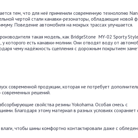
ается тем, что для неё применили современную технологию Nan
ельной чертой стали канавки-резонаторы, обладающие новой ф
имуму. Поведение автомобиля на мокрых трассах улучшается.
роизводителя такая модель, как BridgeStone MY-02 Sporty Styl
, у которого есть канавки-молнии. Они отводят воду от автомо
агодаря чему надёжность сцепления с дорожным покрытием заме
пуск современной продукции, которая не потребует дополнител
о современных решений.
-абсорбирующие свойства резины Yokohama. Особая смесь с
иями. Благодаря этому материал в разных условиях сохраняет 
 влаги, чтобы шины комфортно контактировали даже с обледе