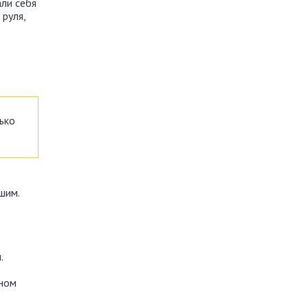
ли себя
руля,
ько
шим.
.
тном