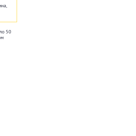
ина,
ло 50
ом