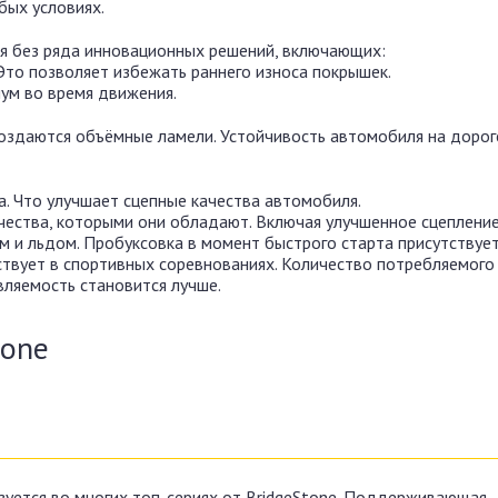
бых условиях.
я без ряда инновационных решений, включающих:
Это позволяет избежать раннего износа покрышек.
ум во время движения.
оздаются объёмные ламели. Устойчивость автомобиля на дорог
. Что улучшает сцепные качества автомобиля.
ества, которыми они обладают. Включая улучшенное сцепление
м и льдом. Пробуксовка в момент быстрого старта присутствует
аствует в спортивных соревнованиях. Количество потребляемого
вляемость становится лучше.
tone
ьзуется во многих топ-сериях от BridgeStone. Поддерживающая