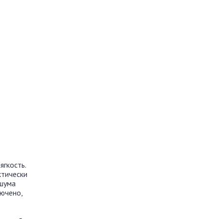
ягкость.
ктически
 шума
лючено,