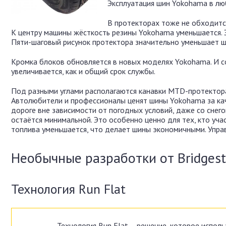
Эксплуатация шин Yokohama в лю
В протекторах тоже не обходитс
К центру машины жёсткость резины Yokohama уменьшается. 
Пяти-шаговый рисунок протектора значительно уменьшает ш
Кромка блоков обновляется в новых моделях Yokohama. И с
увеличивается, как и общий срок службы.
Под разными углами располагаются канавки MTD-протектора
Автолюбители и профессионалы ценят шины Yokohama за кач
дороге вне зависимости от погодных условий, даже со снего
остаётся минимальной. Это особенно ценно для тех, кто уч
топлива уменьшается, что делает шины экономичными. Упра
Необычные разработки от Bridges
Технология Run Flat
Технология Run Flat – решение, которое испол