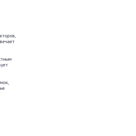
кторов,
твечает
ктным
вует
нок,
ние