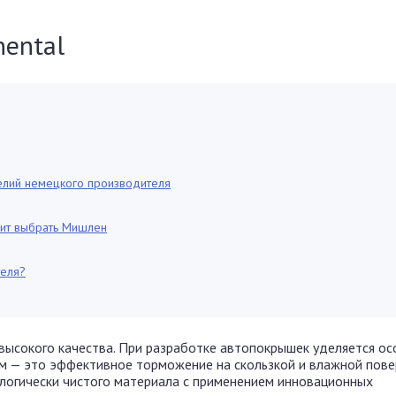
ental
елий немецкого производителя
тоит выбрать Мишлен
теля?
высокого качества. При разработке автопокрышек уделяется о
м — это эффективное торможение на скользкой и влажной пов
ологически чистого материала с применением инновационных