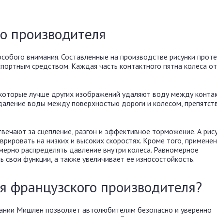
о производителя
обого внимания. Составленные на производстве рисунки проте
портным средством. Каждая часть контактного пятна колеса о
 которые лучше других изображений удаляют воду между конта
даление воды между поверхностью дороги и колесом, препятст
твечают за сцепление, разгон и эффективное торможение. А рису
рировать на низких и высоких скоростях. Кроме того, примене
мерно распределять давление внутри колеса. Равномерное
 свои функции, а также увеличивает ее износостойкость.
ия французского производителя?
ании Мишлен позволяет автолюбителям безопасно и уверенно