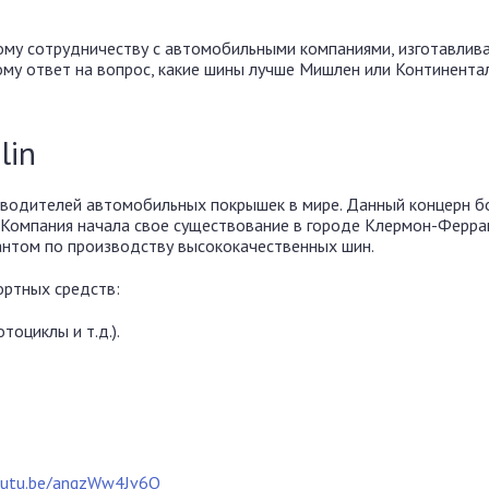
ому сотрудничеству с автомобильными компаниями, изготавлив
ому ответ на вопрос, какие шины лучше Мишлен или Континента
lin
зводителей автомобильных покрышек в мире. Данный концерн б
. Компания начала свое существование в городе Клермон-Ферра
антом по производству высококачественных шин.
ртных средств:
тоциклы и т.д.).
youtu.be/anqzWw4Jv6Q