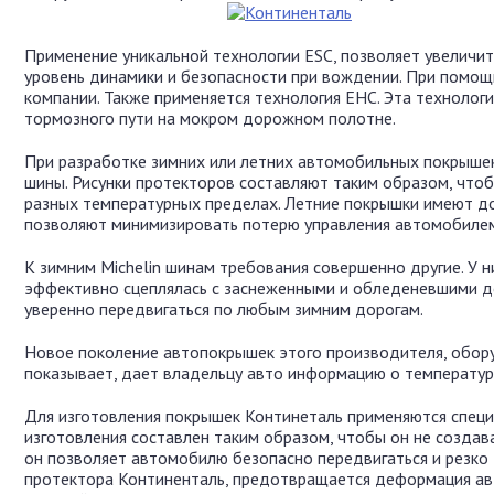
Применение уникальной технологии ESC, позволяет увеличит
уровень динамики и безопасности при вождении. При помо
компании. Также применяется технология EHC. Эта техноло
тормозного пути на мокром дорожном полотне.
При разработке зимних или летних автомобильных покрышек
шины. Рисунки протекторов составляют таким образом, что
разных температурных пределах. Летние покрышки имеют д
позволяют минимизировать потерю управления автомобилем 
К зимним Michelin шинам требования совершенно другие. У 
эффективно сцеплялась с заснеженными и обледеневшими д
уверенно передвигаться по любым зимним дорогам.
Новое поколение автопокрышек этого производителя, обор
показывает, дает владельцу авто информацию о температур
Для изготовления покрышек Континеталь применяются специ
изготовления составлен таким образом, чтобы он не создав
он позволяет автомобилю безопасно передвигаться и резко
протектора Континенталь, предотвращается деформация авт