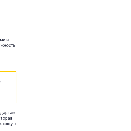
ми и
ежность
и
ндартам
оторая
ужающую