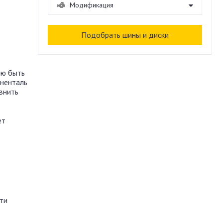
лю быть
иненталь
внить
ет
ти