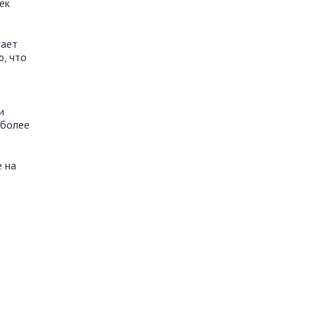
ек
шает
, что
и
 более
е на