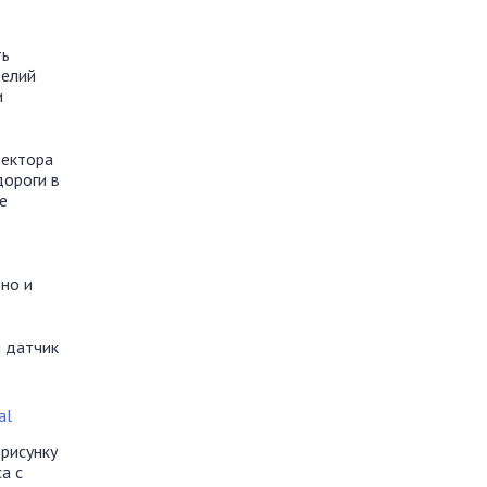
ть
делий
и
тектора
дороги в
е
но и
 датчик
рисунку
а с