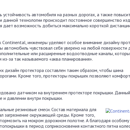
ь устойчивость автомобиля на разных дорогах, а также повыси
щи данной технологии происходит постоянное совершенство из
гия дает возможность добиться максимально короткой дистанци
 Сontinental, инженеры уделяют особое внимание дизайну про
бы автомобиль чувствовал себя уверено на любой поверхности 
ополнительные или расширенные водоотводные каналы, которы
из-за так называемого «аква планирования».
них дизайн протектора составлен таким образом, чтобы шина
орогами. Кроме того, протекторы покрышек позволяют комфорт
удовано датчиком на внутреннем протекторе покрышки. Данный
е и давлении внутри покрышки.
альные резиновые смеси. Состав материала для
ал загрязнение окружающей среды. Кроме того,
 тормозить на мокром дорожном полотне. А благодаря особому 
опокрышки в период соприкосновения контактного пятна колес