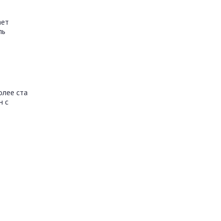
ает
ль
олее ста
н с