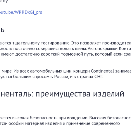
еду.
youtu.be/WRRDkGI_prs
ль
аются тщательному тестированию. Это позволяет производите
ожность постоянно совершенствовать шины. Автопокрышки Конт
 имеют достаточно короткий тормозной путь, который если сра
 мире. Из всех автомобильных шин, концерн Continental занима
ются большим спросом в России, и в странах СНГ.
ненталь: преимущества изделий
яется высокая безопасность при вождении. Высокая безопаснос
тся- особый материал изделия и применение современного