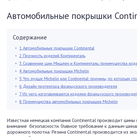
Автомобильные покрышки Contin
Содержание
1
Автомобильные покрышки Continental
2
Прочность изделий Континенталь
3
Сравнение шин Мишлен и Континенталь: преимущества изд
4
Автомобильные покрышки Michelin
5
Что лучше Michelin или Continental: причины, по которым с
6
Дизайн протектора французского производителя
7
Из чего изготавливаются изделия французского производи
8
Преимущества автомобильных покрышек Michelin
Известная немецкая компания Continental производит шины 
внимание безопасности. Главное требование к данным шина
дорожного полотна. Резина Continental производится из эк