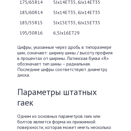
175/65R14
5Jx14ET35, 6Jx14ET35
185/60R14
5Jx14ET35, 6Jx14ET35
185/55R15
5Jx15ET35, 6Jx15ET35
195/50R16
6,5Jx16ET29
Цифры, указанные через дробь в типоразмере
шин, означают: ширину шины / высоту профиля
в процентах от ширины. Латинская буква «R»
обозначает тип шины – радиальная.
Последние цифры соответствуют диаметру
диска.
Параметры штатных
гаек
Одним из основных параметров гаек или
болтов является форма их прижимной
поверхности, которая может иметь несколько