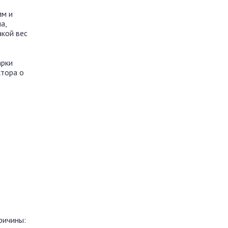
мм и
а,
акой вес
арки
ктора о
ричины: