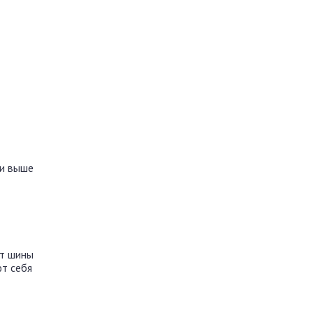
 и выше
ят шины
ют себя