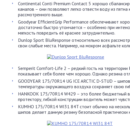
Continental Conti Premium Contact 5 хорошо сбаланс
каналов – они позволяют легко отвести воду из пятна
рассмотренного выше.
Goodyear EfficientGrip Performance обеспечивают хор
достаточно быстро утончается – особенно при интенси
мягкость повредить её краснее затруднительно.
Dunlop Sport BluResponse относительно всех рассмот
свои слабые места. Например, на мокром асфальте коле
Semperit Comfort-Life 2 – редкий гость на территори
показывает себя более чем хорошо. Однако резина от
GOODYEAR 175/70R14 UG ICE ARCTIC D-STUD – шипован
температуры окружающего воздуха сохраняет свою гибк
HANKOOK 175/70R14 W429 – это более бюджетный вари
протектору, гибкой конструкции водитель может чувст
KUMHO 175/70R14 WI31 84T стоит обычно на несколь
шипов делает данную резину безопасной практически 