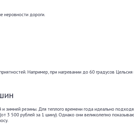
ие неровности дороги.
риятностей. Например, при нагревании до 60 градусов Цельсия
 шин
 и зимней резины. Для теплого времени года идеально подход
а (от 3 500 рублей за 1 шину). Однако они великолепно показыва
осу.