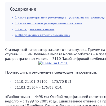
Содержание
1
Какие размеры шин рекомендует устанавливать производи
2
Какие нештатные размеры можно поставить
3
Какое давление в шинах
4
Обзор лучших летних и зимних шин
Стандартный типоразмер зависит от типа кузова. Причем на
ступицы 58,5 мм. Величина вылета могла колебаться – в пре
распространенная модель – 2110. Такой цифровой комбинац
Производитель рекомендует следующие типоразмеры:
2110, 21101, 21102 – 175/70 R13;
21103, 21104 – 175/65 R14.
«Разболтовка» — 4×98 мм. Особой модификацией является 
недолго – с 1999 по 2001 годы. Единственное отличие от п
диаметром 13 дюймов. Какие-либо кардинальные отличия дл