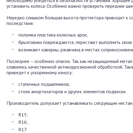
необходимо убедиться в безопасности установки. Хорошее 
установить колеса. Особенно важно проверить передние ши
Нередко слишком большая высота протектора приводит к с
последствия:
поломка пластика колесных арок;
брызговики повреждаются, перестают выполнять свою
возникают каверны, ржавчина в местах соприкосновени
Последнее – особенно опасно. Так как незащищенный метал 
славились качественной антикоррозионной обработкой. Такж
приведет к ускоренному износу:
ступичных подшипников;
стоек амортизаторов и других элементов подвески.
Производитель допускает устанавливать следующие нестан
R15;
R16;
R17.