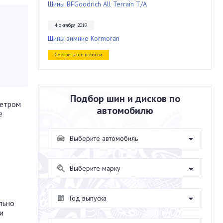
Шины BFGoodrich All Terrain T/A
4 октября 2019
Шины зимние Kormoran
Смотреть все новости
Подбор шин и дисков по
метром
автомобилю
е
льно
и