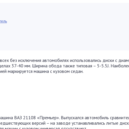
тель
 всех без исключения автомобилях использовались диски с диа
делах 37-40 мм. Ширина обода также типовая – 5-5.5J. Наиболе
ией маркируется машина с кузовом седан.
машина ВАЗ 21108 «Премьер». Выпускался автомобиль сравните
редшествующих версий – на заводе устанавливались литые диск
я машин с кузовом универсал отсутствуют.