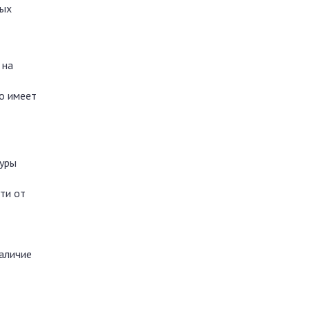
ных
 на
о имеет
туры
ти от
аличие