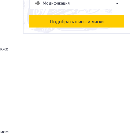
акже
нием